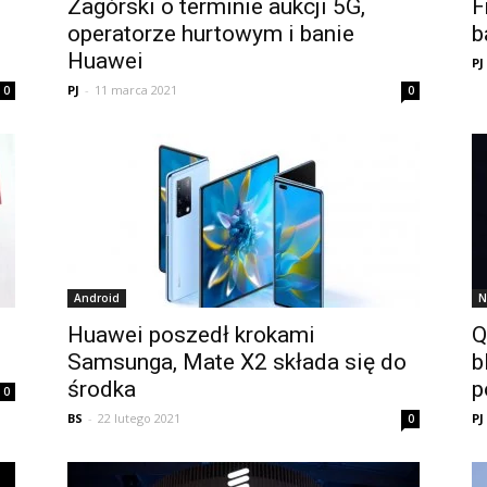
Zagórski o terminie aukcji 5G,
F
operatorze hurtowym i banie
b
Huawei
PJ
PJ
-
11 marca 2021
0
0
Android
N
Huawei poszedł krokami
Q
Samsunga, Mate X2 składa się do
b
środka
p
0
BS
-
22 lutego 2021
PJ
0