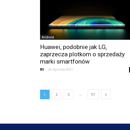
Android
Huawei, podobnie jak LG,
zaprzecza plotkom o sprzedaży
marki smartfonów
BS
-
26 stycznia 2021
...
1
2
3
57