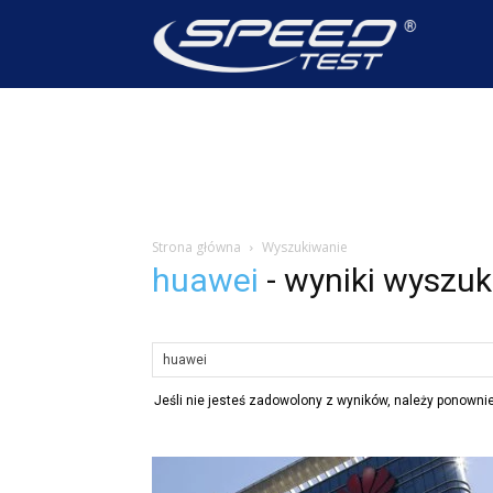
SpeedTest
Wiadomoś
Strona główna
Wyszukiwanie
huawei
-
wyniki wyszuk
Jeśli nie jesteś zadowolony z wyników, należy ponown