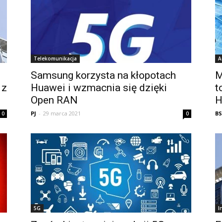
Telekomunikacja
A
Samsung korzysta na kłopotach
M
 z
Huawei i wzmacnia się dzięki
t
Open RAN
H
PJ
-
29 marca 2021
BS
0
0
5G
I