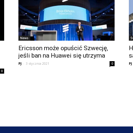
News
5
Ericsson może opuścić Szwecję,
H
jeśli ban na Huawei się utrzyma
s
PJ
-
3 stycznia 2021
PJ
0
0