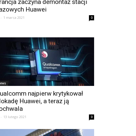
rancja zaczyna demontaż stacji
azowych Huawei
-
1 marca 2021
0
ews
ualcomm najpierw krytykował
lokadę Huawei, a teraz ją
ochwala
-
13 lutego 2021
0