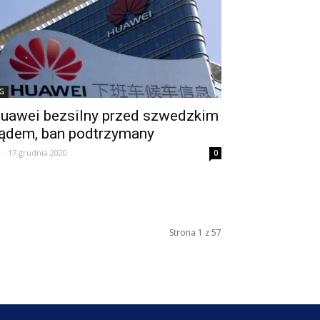
G
uawei bezsilny przed szwedzkim
ądem, ban podtrzymany
-
17 grudnia 2020
0
Strona 1 z 57