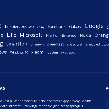
e
Google
Facebook
Galaxy
bezpieczeństwo
chiny
LTE
ne
Microsoft
Orang
Nokia
Nintendo
Niantic
g
smartfon
speedtest
speed test
stany zjednoczo
smartfony
ows
xiaomi
Windows 10
zasięg
światłowód
NAS
P
dTest.pl Wiadomości to dział dostarczający newsy i opinie
iata Internetu, rankingi, recenzje gier, testy sprzętu i