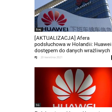
Esej
[AKTUALIZACJA] Afera
podsłuchowa w Holandii: Huawei
dostępem do danych wrażliwych
PJ
-
20 kwietnia 2021
5G