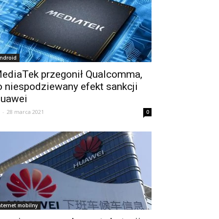
ndroid
ediaTek przegonił Qualcomma,
o niespodziewany efekt sankcji
uawei
-
28 marca 2021
0
nternet mobilny