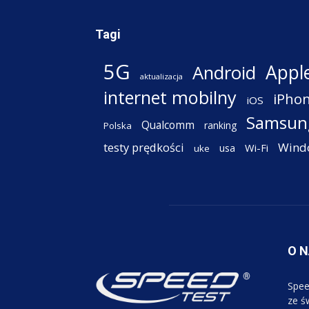
Tagi
5G
Appl
Android
aktualizacja
internet mobilny
iPho
iOS
Samsun
Qualcomm
ranking
Polska
testy prędkości
Wind
Wi-Fi
usa
uke
O 
Spee
ze św