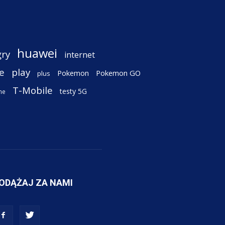
huawei
gry
internet
e
play
Pokemon
Pokemon GO
plus
T-Mobile
testy 5G
ne
ODĄŻAJ ZA NAMI