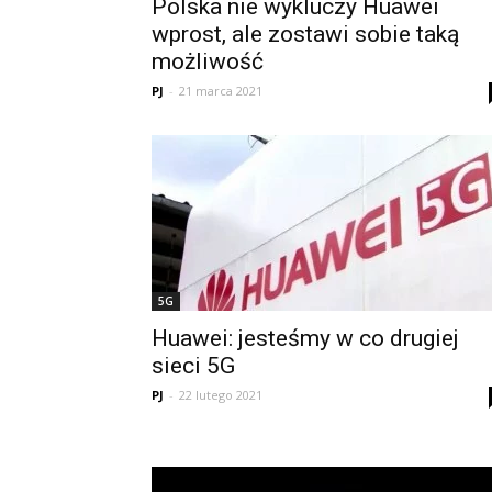
Polska nie wykluczy Huawei
wprost, ale zostawi sobie taką
możliwość
PJ
-
21 marca 2021
5G
Huawei: jesteśmy w co drugiej
sieci 5G
PJ
-
22 lutego 2021